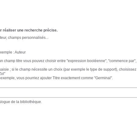
r réaliser une recherche précise.
teur, champs personnalisés...
exemple : Auteur
n champ titre vous pouvez choisir entre "expression booléenne", "commence par", 
aisie ; si le champ nécessite un choix (par exemple le type de support), choisissez
Zol"
 exemple, vous pourriez ajouter Titre exactement comme "Germinal".
logue de la bibliothèque.