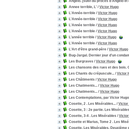
Angelo. [suivi du procès d'Angelo et 
Annee terrible, L'
/
Victor Hugo
L'Année-terrible
/
Victor Hugo
L'Année-terrible
/
Victor Hugo
L'Année terrible
/
Victor Hugo
L'Année terrible
/
Victor Hugo
L'année terrible
/
Victor Hugo
L'Année terrible
/
Victor Hugo
L'Art d'être grand-père
/
Victor Hugo
Bug-Jargal. Dernier jour d'un conda
Les Burgraves
/
Victor Hugo
Les chansons des rues et des bois.
Les Chants du crépuscule...
/
Victor
Les Châtiments
/
Victor Hugo
Les Chatiments...
/
Victor Hugo
Les Chatiments...
/
Victor Hugo
Les Contemplations, par Victor Hugo
Cosette, 2 . Les Misérables...
/
Victor
Cosette, 3 : 2e partie. Les Misérable
Cosette, 3-4 . Les Misérables
/
Victo
Cosette et Marius, Tome 2 . Les Mis
Cosette. Les Misérables. Deuxième p