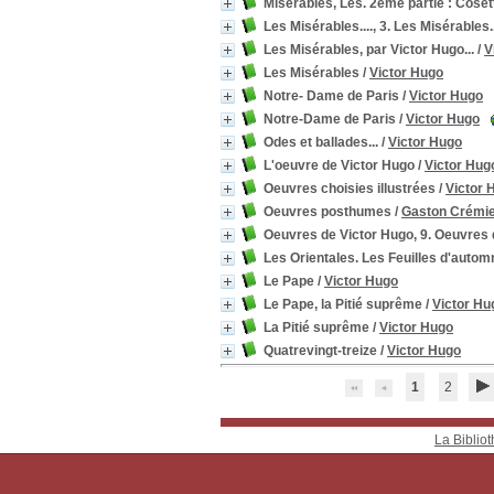
Miserables, Les. 2eme partie : Coset
Les Misérables...., 3. Les Misérables..
Les Misérables, par Victor Hugo...
/
V
Les Misérables
/
Victor Hugo
Notre- Dame de Paris
/
Victor Hugo
Notre-Dame de Paris
/
Victor Hugo
Odes et ballades...
/
Victor Hugo
L'oeuvre de Victor Hugo
/
Victor Hug
Oeuvres choisies illustrées
/
Victor 
Oeuvres posthumes
/
Gaston Crémi
Oeuvres de Victor Hugo, 9. Oeuvres 
Les Orientales. Les Feuilles d'auto
Le Pape
/
Victor Hugo
Le Pape, la Pitié suprême
/
Victor Hu
La Pitié suprême
/
Victor Hugo
Quatrevingt-treize
/
Victor Hugo
1
2
La Bibliot