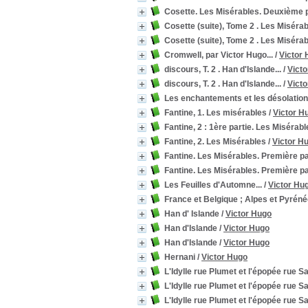
Cosette. Les Misérables. Deuxième p
Cosette (suite), Tome 2 . Les Misérab
Cosette (suite), Tome 2 . Les Misérab
Cromwell, par Victor Hugo...
/
Victor
discours, T. 2 . Han d'Islande...
/
Vict
discours, T. 2 . Han d'Islande...
/
Vict
Les enchantements et les désolation
Fantine, 1. Les misérables
/
Victor H
Fantine, 2 : 1ère partie. Les Misérabl
Fantine, 2. Les Misérables
/
Victor H
Fantine. Les Misérables. Première pa
Fantine. Les Misérables. Première pa
Les Feuilles d'Automne...
/
Victor Hu
France et Belgique ; Alpes et Pyrén
Han d' Islande
/
Victor Hugo
Han d'Islande
/
Victor Hugo
Han d'Islande
/
Victor Hugo
Hernani
/
Victor Hugo
L'Idylle rue Plumet et l'épopée rue S
L'Idylle rue Plumet et l'épopée rue Sa
L'Idylle rue Plumet et l'épopée rue S