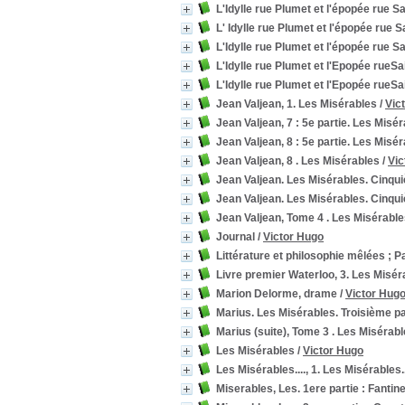
L'Idylle rue Plumet et l'épopée rue S
L' Idylle rue Plumet et l'épopée rue 
L'Idylle rue Plumet et l'épopée rue S
L'Idylle rue Plumet et l'Epopée rueSa
L'Idylle rue Plumet et l'Epopée rueSa
Jean Valjean, 1. Les Misérables
/
Vic
Jean Valjean, 7 : 5e partie. Les Misé
Jean Valjean, 8 : 5e partie. Les Misé
Jean Valjean, 8 . Les Misérables
/
Vic
Jean Valjean. Les Misérables. Cinqu
Jean Valjean. Les Misérables. Cinqu
Jean Valjean, Tome 4 . Les Misérabl
Journal
/
Victor Hugo
Littérature et philosophie mêlées ; P
Livre premier Waterloo, 3. Les Misér
Marion Delorme, drame
/
Victor Hug
Marius. Les Misérables. Troisième pa
Marius (suite), Tome 3 . Les Misérabl
Les Misérables
/
Victor Hugo
Les Misérables...., 1. Les Misérables..
Miserables, Les. 1ere partie : Fantin