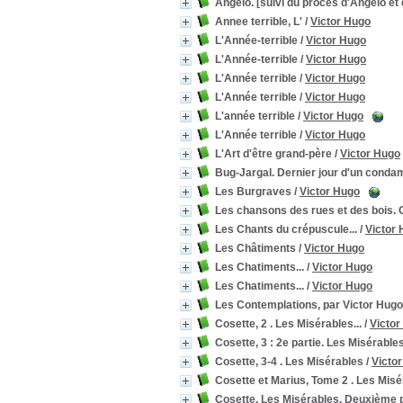
Angelo. [suivi du procès d'Angelo et 
Annee terrible, L'
/
Victor Hugo
L'Année-terrible
/
Victor Hugo
L'Année-terrible
/
Victor Hugo
L'Année terrible
/
Victor Hugo
L'Année terrible
/
Victor Hugo
L'année terrible
/
Victor Hugo
L'Année terrible
/
Victor Hugo
L'Art d'être grand-père
/
Victor Hugo
Bug-Jargal. Dernier jour d'un conda
Les Burgraves
/
Victor Hugo
Les chansons des rues et des bois.
Les Chants du crépuscule...
/
Victor
Les Châtiments
/
Victor Hugo
Les Chatiments...
/
Victor Hugo
Les Chatiments...
/
Victor Hugo
Les Contemplations, par Victor Hugo
Cosette, 2 . Les Misérables...
/
Victor
Cosette, 3 : 2e partie. Les Misérable
Cosette, 3-4 . Les Misérables
/
Victo
Cosette et Marius, Tome 2 . Les Mis
Cosette. Les Misérables. Deuxième p