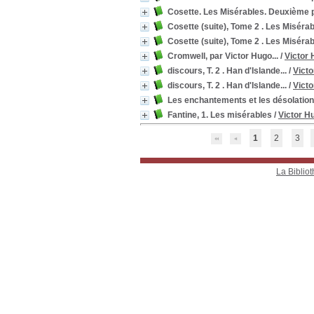
Cosette. Les Misérables. Deuxième p
Cosette (suite), Tome 2 . Les Misérab
Cosette (suite), Tome 2 . Les Misérab
Cromwell, par Victor Hugo...
/
Victor
discours, T. 2 . Han d'Islande...
/
Vict
discours, T. 2 . Han d'Islande...
/
Vict
Les enchantements et les désolation
Fantine, 1. Les misérables
/
Victor H
1
2
3
La Bibliot