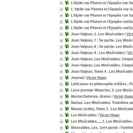
L'Idylle rue Plumet et l'épopée rue S
L' Idylle rue Plumet et l'épopée rue 
L'Idylle rue Plumet et l'épopée rue S
L'Idylle rue Plumet et l'Epopée rueSa
L'Idylle rue Plumet et l'Epopée rueSa
Jean Valjean, 1. Les Misérables
/
Vic
Jean Valjean, 7 : 5e partie. Les Misé
Jean Valjean, 8 : 5e partie. Les Misé
Jean Valjean, 8 . Les Misérables
/
Vic
Jean Valjean. Les Misérables. Cinqu
Jean Valjean. Les Misérables. Cinqu
Jean Valjean, Tome 4 . Les Misérabl
Journal
/
Victor Hugo
Littérature et philosophie mêlées ; P
Livre premier Waterloo, 3. Les Misér
Marion Delorme, drame
/
Victor Hug
Marius. Les Misérables. Troisième pa
Marius (suite), Tome 3 . Les Misérabl
Les Misérables
/
Victor Hugo
Les Misérables...., 1. Les Misérables..
Miserables, Les. 1ere partie : Fantin