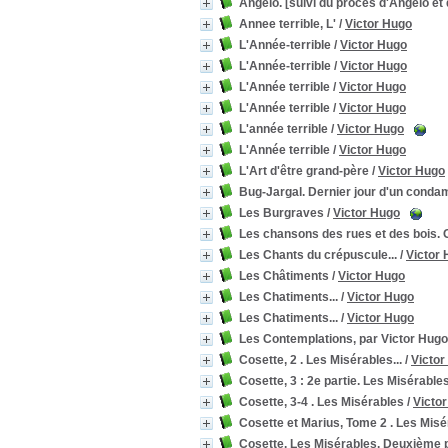
Angelo. [suivi du procès d'Angelo et 
Annee terrible, L'
/
Victor Hugo
L'Année-terrible
/
Victor Hugo
L'Année-terrible
/
Victor Hugo
L'Année terrible
/
Victor Hugo
L'Année terrible
/
Victor Hugo
L'année terrible
/
Victor Hugo
L'Année terrible
/
Victor Hugo
L'Art d'être grand-père
/
Victor Hugo
Bug-Jargal. Dernier jour d'un conda
Les Burgraves
/
Victor Hugo
Les chansons des rues et des bois.
Les Chants du crépuscule...
/
Victor
Les Châtiments
/
Victor Hugo
Les Chatiments...
/
Victor Hugo
Les Chatiments...
/
Victor Hugo
Les Contemplations, par Victor Hugo
Cosette, 2 . Les Misérables...
/
Victor
Cosette, 3 : 2e partie. Les Misérable
Cosette, 3-4 . Les Misérables
/
Victo
Cosette et Marius, Tome 2 . Les Mis
Cosette. Les Misérables. Deuxième p