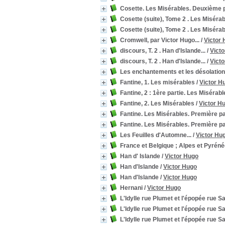
Cosette. Les Misérables. Deuxième p
Cosette (suite), Tome 2 . Les Misérab
Cosette (suite), Tome 2 . Les Misérab
Cromwell, par Victor Hugo...
/
Victor
discours, T. 2 . Han d'Islande...
/
Vict
discours, T. 2 . Han d'Islande...
/
Vict
Les enchantements et les désolation
Fantine, 1. Les misérables
/
Victor H
Fantine, 2 : 1ère partie. Les Misérabl
Fantine, 2. Les Misérables
/
Victor H
Fantine. Les Misérables. Première pa
Fantine. Les Misérables. Première pa
Les Feuilles d'Automne...
/
Victor Hu
France et Belgique ; Alpes et Pyrén
Han d' Islande
/
Victor Hugo
Han d'Islande
/
Victor Hugo
Han d'Islande
/
Victor Hugo
Hernani
/
Victor Hugo
L'Idylle rue Plumet et l'épopée rue S
L'Idylle rue Plumet et l'épopée rue Sa
L'Idylle rue Plumet et l'épopée rue S