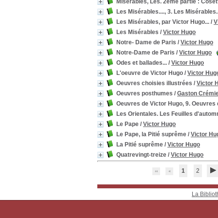
Miserables, Les. 2eme partie : Coset
Les Misérables...., 3. Les Misérables..
Les Misérables, par Victor Hugo...
/
V
Les Misérables
/
Victor Hugo
Notre- Dame de Paris
/
Victor Hugo
Notre-Dame de Paris
/
Victor Hugo
Odes et ballades...
/
Victor Hugo
L'oeuvre de Victor Hugo
/
Victor Hug
Oeuvres choisies illustrées
/
Victor 
Oeuvres posthumes
/
Gaston Crémi
Oeuvres de Victor Hugo, 9. Oeuvres 
Les Orientales. Les Feuilles d'auto
Le Pape
/
Victor Hugo
Le Pape, la Pitié suprême
/
Victor Hu
La Pitié suprême
/
Victor Hugo
Quatrevingt-treize
/
Victor Hugo
1
2
La Bibliot