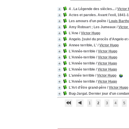
4 . La Légende des siècles...
/
Victor
Actes et paroles. Avant l'exil, 1841-1
Les amours d'un poète
/
Louis Barth
Amy Robsart ; Les Jumeaux
/
Victor
L'Ane
/
Victor Hugo
Angelo. [suivi du procès d'Angelo et 
Annee terrible, L'
/
Victor Hugo
L'Année-terrible
/
Victor Hugo
L'Année-terrible
/
Victor Hugo
L'Année terrible
/
Victor Hugo
L'Année terrible
/
Victor Hugo
L'année terrible
/
Victor Hugo
L'Année terrible
/
Victor Hugo
L'Art d'être grand-père
/
Victor Hugo
Bug-Jargal. Dernier jour d'un conda
1
2
3
4
5