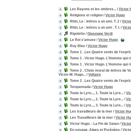
Les Rayons et les ombres...
/
Victor
Religions et religion
/
Victor Hugo
Rhin, Le : lettres a un ami. T. 2
/
Victo
Rhin, Le : lettres a un ami . T. I.
/
Vict
Rigoletto
/
Giuseppe Verdi
Le Roi s'amuse
/
Victor Hugo
Ruy Blas
/
Victor Hugo
Tome 1 . Les Quatre vents de l'esprit.
Tome 1 . Victor Hugo. L'Homme qui ri
Tome 1 . Victor Hugo. L'Homme qui ri
Tome 2 . Choix moral de lettres de Vo
Victor-M. Hugo...
/
Voltaire
Tome 2 . Les Quatre vents de l'esprit.
Torquemada
/
Victor Hugo
Toute la Lyre..., 1. Toute la Lyre...
/
Vi
Toute la Lyre..., 2. Toute la Lyre...
/
Vi
Toute la Lyre..., 3. Toute la Lyre...
/
Vi
Les travailleurs de la mer
/
Victor Hu
Les Travailleurs de la mer
/
Victor H
Victor Hugo. - La Fin de Satan
/
Victo
En voyage, Alpes et Pyrénées
/
Vict