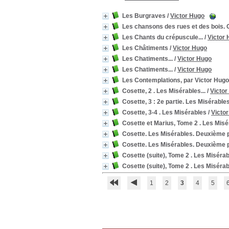
Les Burgraves
/
Victor Hugo
Les chansons des rues et des bois.
Les Chants du crépuscule...
/
Victor
Les Châtiments
/
Victor Hugo
Les Chatiments...
/
Victor Hugo
Les Chatiments...
/
Victor Hugo
Les Contemplations, par Victor Hugo
Cosette, 2 . Les Misérables...
/
Victor
Cosette, 3 : 2e partie. Les Misérable
Cosette, 3-4 . Les Misérables
/
Victo
Cosette et Marius, Tome 2 . Les Mis
Cosette. Les Misérables. Deuxième p
Cosette. Les Misérables. Deuxième p
Cosette (suite), Tome 2 . Les Misérab
Cosette (suite), Tome 2 . Les Misérab
1
2
3
4
5