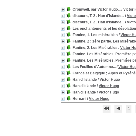
Cromwell, par Victor Hugo...
/
Victor
discours, T. 2 . Han d'Islande...
/
Vict
discours, T. 2 . Han d'Islande...
/
Vict
Les enchantements et les désolation
Fantine, 1. Les misérables
/
Victor H
Fantine, 2 : 1ère partie. Les Misérabl
Fantine, 2. Les Misérables
/
Victor H
Fantine. Les Misérables. Première pa
Fantine. Les Misérables. Première pa
Les Feuilles d'Automne...
/
Victor Hu
France et Belgique ; Alpes et Pyrén
Han d' Islande
/
Victor Hugo
Han d'Islande
/
Victor Hugo
Han d'Islande
/
Victor Hugo
Hernani
/
Victor Hugo
1