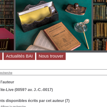
Actualités BAI
Nous trouver
recherche
 l'auteur
ite-Live (0059? av. J.-C.-0017)
s disponibles écrits par cet auteur (7)
Affiner la recherche