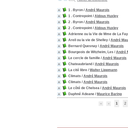
1 . Byron
/
André Maurois
1 . Contrepoint
/
Aldous Huxley
2 . Byron
/
André Maurois
2 . Contrepoint
/
Aldous Huxley
Adrienne ou la Vie de Mme de La Fay
Areil ou la vie de Shelley
/
André Mau
Bernard Quesnay
/
André Maurois
Bourgeois de Witzheim, Les
/
André 
Le cercle de famille
/
André Maurois
Chateaubriand
/
André Maurois
La cité libre
/
Walter Lippmann
Climats
/
André Maurois
Climats
/
André Maurois
Le côté de Chelsea
/
André Maurois
Daphné Adeane
/
Maurice Baring
1
2