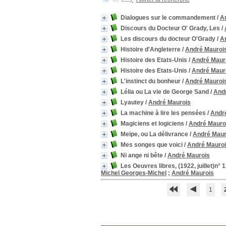
Dialogues sur le commandement
/
A
Discours du Docteur O' Grady, Les
/
Les discours du docteur O'Grady
/
A
Histoire d'Angleterre
/
André Mauroi
Histoire des Etats-Unis
/
André Maur
Histoire des Etats-Unis
/
André Maur
L'instinct du bonheur
/
André Mauroi
Lélia ou La vie de George Sand
/
And
Lyautey
/
André Maurois
La machine à lire les pensées
/
Andr
Magiciens et logiciens
/
André Mauro
Meïpe, ou La délivrance
/
André Maur
Mes songes que voici
/
André Mauro
Ni ange ni bête
/
André Maurois
Les Oeuvres libres, (1922, juillet)n° 
Michel Georges-Michel
;
André Maurois
1