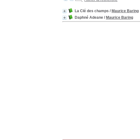
La Clé des champs
/
Maurice Baring
Daphné Adeane
/
Maurice Baring