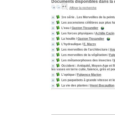
Documents disponibles dans la c
Affiner la recherche
1re série . Les Merveilles de la peint
Les ascensions célèbres aux plus h
L'eau
/
Gaston Tissandier
Les forces physiques
/
Achille Cazin
La houille
/
Gaston Tissandier
L'hydraulique
/
E. Marzy
Les merveilles de l'architecture
/
And
Les merveilles de la végétation
/
Ful
Les métamorphoses des insectes
/
Occident : Antiquité, Moyen-Age et R
les vases en terre cuite, faïence, grès et p
L'optique
/
Fulgence Marion
Les paquebots à grande vitesse et l
La vie des plantes
/
Henri Bocquillon