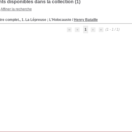
s disponibles dans la collection (1)
Affiner la recherche
re complet., 1. La Lépreuse ; L'Holocauste
/
Henry Bataille
1
(1 - 1 / 1)