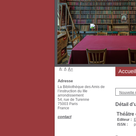
A-
A
A+
Accueil
Adresse
La Bibliothèque des Amis de
l’instruction du IIIe
Nouvelle 
arrondissement
54, rue de Turenne
75003 Paris
Détail d'
France
Théâtre 
contact
Editeur :
E
ISSN :
p