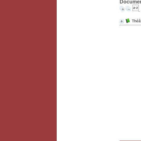
Document
Théât