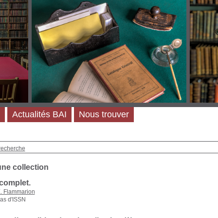
Actualités BAI
Nous trouver
recherche
une collection
complet.
. Flammarion
as d'ISSN