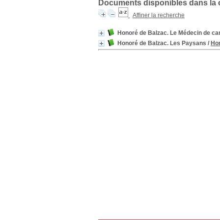
Documents disponibles dans la co
Affiner la recherche
Honoré de Balzac. Le Médecin de c
Honoré de Balzac. Les Paysans
/
Hon