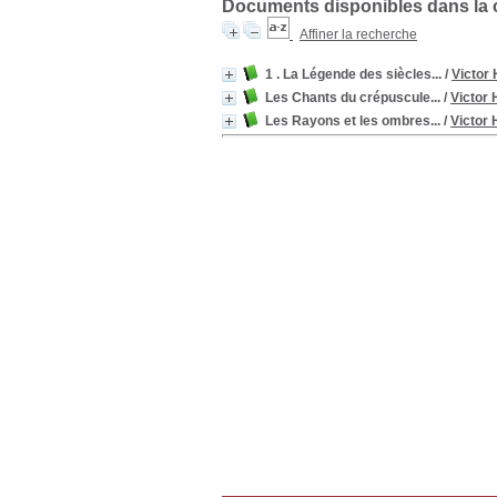
Documents disponibles dans la co
Affiner la recherche
1 . La Légende des siècles...
/
Victor
Les Chants du crépuscule...
/
Victor
Les Rayons et les ombres...
/
Victor