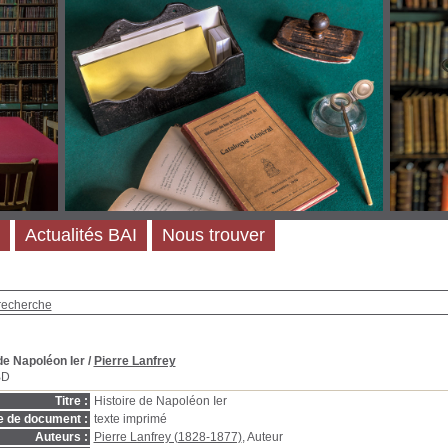
Actualités BAI
Nous trouver
recherche
de Napoléon Ier
/
Pierre Lanfrey
BD
Titre :
Histoire de Napoléon Ier
e de document :
texte imprimé
Auteurs :
Pierre Lanfrey (1828-1877)
, Auteur