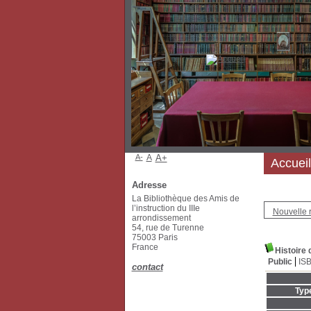
A-
A
A+
Accueil
Adresse
La Bibliothèque des Amis de
l’instruction du IIIe
Nouvelle 
arrondissement
54, rue de Turenne
75003 Paris
France
Histoire 
Public
IS
contact
Typ