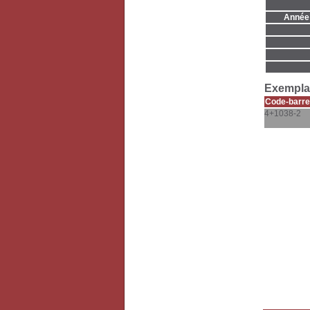
Année 
Exemplai
Code-barre
4+1038-2