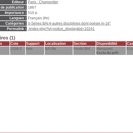
Editeur :
Paris : Charpentier
de publication :
1867
Importance :
510 p.
Langues :
Français (
fre
)
Catégories :
0-Séries BAI:4-autres disciplines dont poésie in-16°
Permalink :
./index.php?lvl=notice_display&id=10241
res (1)
s
Cote
Support
Localisation
Section
Disponibilité
Cas
1038-2
livre
BAI IIIe
Fonds BAI
Manquant
51a
Exclu du prêt