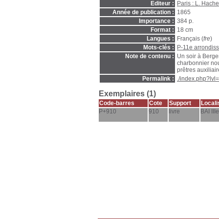
Editeur :
Paris : L. Hache
Année de publication :
1865
Importance :
384 p.
Format :
18 cm
Langues :
Français (
fre
)
Mots-clés :
P-11e arrondis
Note de contenu :
Un soir à Berge
charbonnier nou
prêtres auxilia
Permalink :
./index.php?lv
Exemplaires (1)
Code-barres
Cote
Support
Locali
P+910
910
livre
BAI IIIe