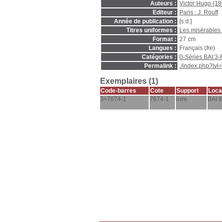
Auteurs :
Victor Hugo (1
Editeur :
Paris : J. Rouff
Année de publication :
[s.d.]
Titres uniformes :
Les misérables
Format :
27 cm
Langues :
Français (
fre
)
Catégories :
0-Séries BAI:3
Permalink :
./index.php?lv
Exemplaires (1)
Code-barres
Cote
Support
Loca
3+7674-1
7674-1
livre
BAI II