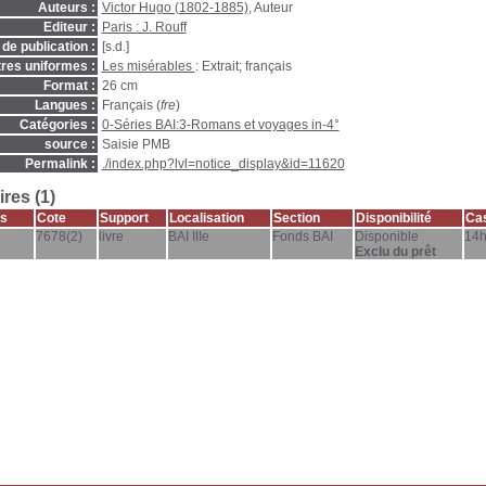
Auteurs :
Victor Hugo (1802-1885)
, Auteur
Editeur :
Paris : J. Rouff
de publication :
[s.d.]
tres uniformes :
Les misérables
: Extrait; français
Format :
26 cm
Langues :
Français (
fre
)
Catégories :
0-Séries BAI:3-Romans et voyages in-4°
source :
Saisie PMB
Permalink :
./index.php?lvl=notice_display&id=11620
res (1)
s
Cote
Support
Localisation
Section
Disponibilité
Cas
7678(2)
livre
BAI IIIe
Fonds BAI
Disponible
14
Exclu du prêt