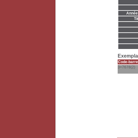
Année 
Ti
Exemplai
Code-barre
3+7678(2)