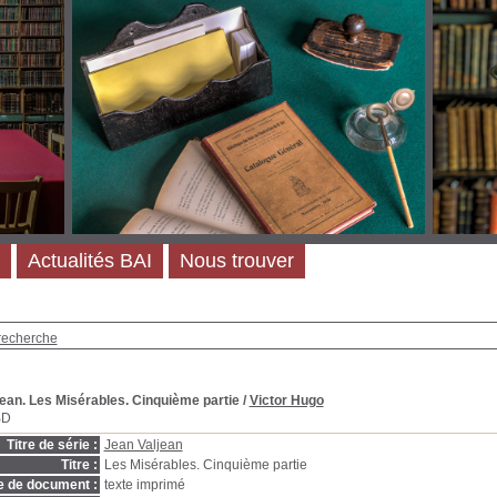
Actualités BAI
Nous trouver
recherche
ean. Les Misérables. Cinquième partie
/
Victor Hugo
BD
Titre de série :
Jean Valjean
Titre :
Les Misérables. Cinquième partie
e de document :
texte imprimé