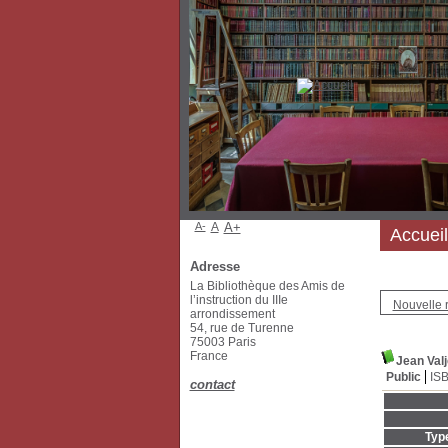
A-
A
A+
Accueil
Adresse
La Bibliothèque des Amis de
l’instruction du IIIe
Nouvelle 
arrondissement
54, rue de Turenne
75003 Paris
France
Jean Valj
Public
IS
contact
Typ