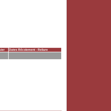
ier
Dates Récolement - Reliure
h