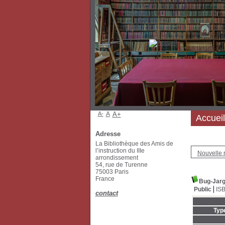
A-
A
A+
Accueil
Adresse
La Bibliothèque des Amis de
l’instruction du IIIe
Nouvelle 
arrondissement
54, rue de Turenne
75003 Paris
France
Bug-Jarg
Public
IS
contact
Typ