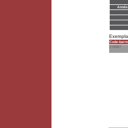
Année 
Exemplai
Code-barre
2+6067