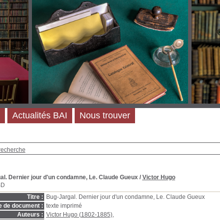
Actualités BAI
Nous trouver
recherche
al. Dernier jour d'un condamne, Le. Claude Gueux
/
Victor Hugo
BD
Titre :
Bug-Jargal. Dernier jour d'un condamne, Le. Claude Gueux
e de document :
texte imprimé
Auteurs :
Victor Hugo (1802-1885)
,