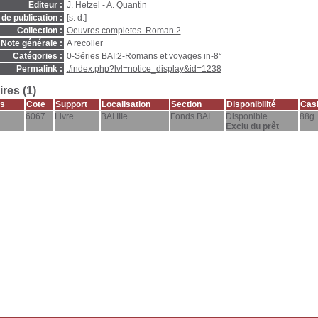
Editeur :
J. Hetzel - A. Quantin
de publication :
[s. d.]
Collection :
Oeuvres completes. Roman 2
Note générale :
A recoller
Catégories :
0-Séries BAI:2-Romans et voyages in-8°
Permalink :
./index.php?lvl=notice_display&id=1238
res (1)
s
Cote
Support
Localisation
Section
Disponibilité
Casi
6067
Livre
BAI IIIe
Fonds BAI
Disponible
88g
Exclu du prêt