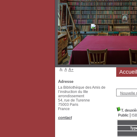
A-
A
A+
Accueil
Adresse
La Bibliothèque des Amis de
l’instruction du IIIe
Nouvelle 
arrondissement
54, rue de Turenne
75003 Paris
France
T. deuxi
Public
IS
contact
Typ