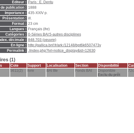
Editeur :
Paris : E. Dentu
de publication :
1888
Importance :
435-XXIV p.
Présentation :
ill.
Format :
23 cm
Langues :
Français (
fre
)
Catégories :
0-Séries BAI:5-autres disciplines
ndex. décimale :
848.703 (oeuvre)
En ligne :
http://gallica.bnf.fr/ark:/12148/bpt6k6507473v
Permalink :
./index.php?lvl=notice_display&id=12630
res (1)
s
Cote
Support
Localisation
Section
Disponibilité
Cas
5611(2)
livre
BAI IIIe
Fonds BAI
Disponible
72c
Exclu du prêt