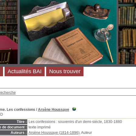
Actualités BAI
Nous trouver
recherche
ème. Les confessions
/
Arsène Houssaye
BD
Titre :
Les confessions : souvenirs d'un demi-siècle, 1830-1880
e de document :
texte imprimé
Auteurs :
Arsène Houssaye (1814-1896)
, Auteur