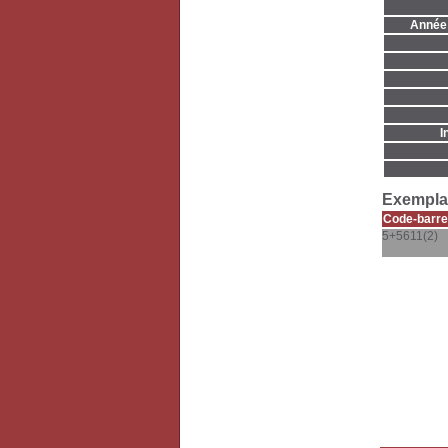
Année 
I
Exemplai
Code-barre
5+5611(2)