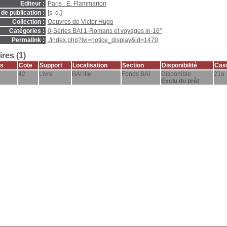
Editeur :
Paris : E. Flammarion
de publication :
[s. d.]
Collection :
Oeuvres de Victor Hugo
Catégories :
0-Séries BAI:1-Romans et voyages in-16°
Permalink :
./index.php?lvl=notice_display&id=1470
res (1)
s
Cote
Support
Localisation
Section
Disponibilité
Casi
42
Livre
BAI IIIe
Fonds BAI
Disponible
21a
Exclu du prêt