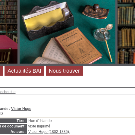
Actualités BAI
Nous trouver
recherche
lande
/
Victor Hugo
BD
Titre :
Han d' Islande
e de document :
texte imprimé
Auteurs :
Victor Hugo (1802-1885)
,