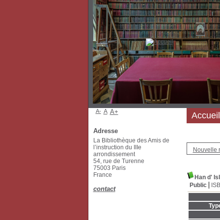
A-
A
A+
Accueil
Adresse
La Bibliothèque des Amis de
l’instruction du IIIe
Nouvelle 
arrondissement
54, rue de Turenne
75003 Paris
France
Han d' Is
Public
IS
contact
Typ