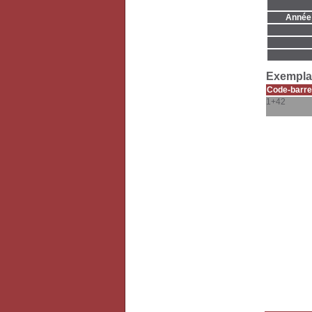
Année 
Exemplai
Code-barre
1+42