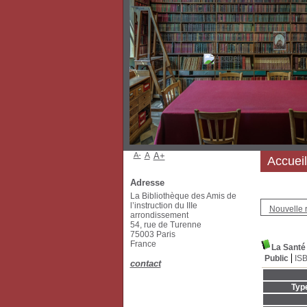
A-
A
A+
Accueil
Adresse
La Bibliothèque des Amis de
l’instruction du IIIe
Nouvelle 
arrondissement
54, rue de Turenne
75003 Paris
France
La Santé
Public
IS
contact
Typ