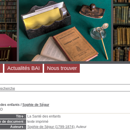
Actualités BAI
Nous trouver
recherche
 des enfants
/
Sophie de Ségur
BD
Titre :
La Santé des enfants
e de document :
texte imprimé
Auteurs :
Sophie de Ségur (1799-1874)
, Auteur