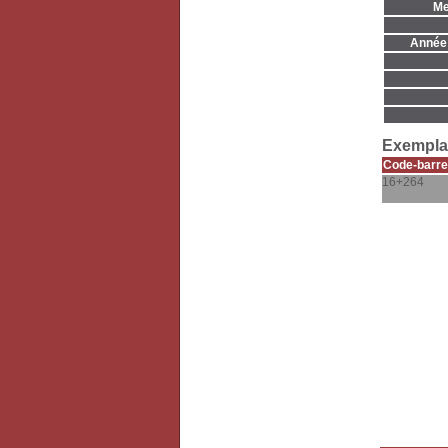
Me
Année 
Exemplai
Code-barre
16+264