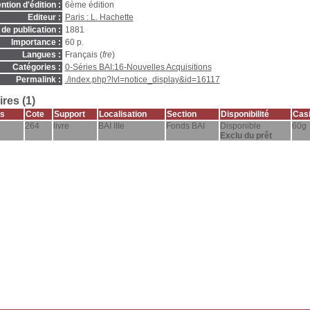
ntion d'édition :
6ème édition
Editeur :
Paris : L. Hachette
de publication :
1881
Importance :
60 p.
Langues :
Français (
fre
)
Catégories :
0-Séries BAI:16-Nouvelles Acquisitions
Permalink :
./index.php?lvl=notice_display&id=16117
res (1)
s
Cote
Support
Localisation
Section
Disponibilité
Casi
264
livre
BAI IIIe
Fonds BAI
Disponible
60g
Exclu du prêt