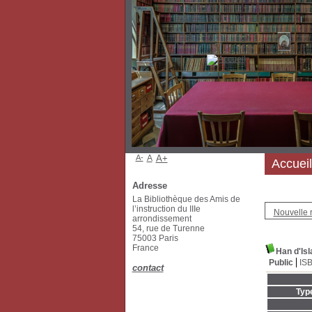
A-
A
A+
Accueil
Adresse
La Bibliothèque des Amis de
l’instruction du IIIe
Nouvelle 
arrondissement
54, rue de Turenne
75003 Paris
France
Han d'Is
Public
IS
contact
Typ