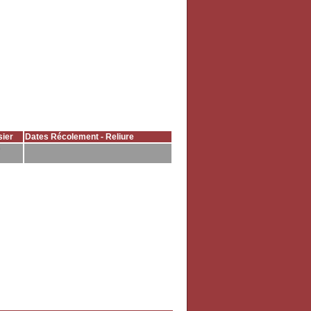
ier
Dates Récolement - Reliure
b