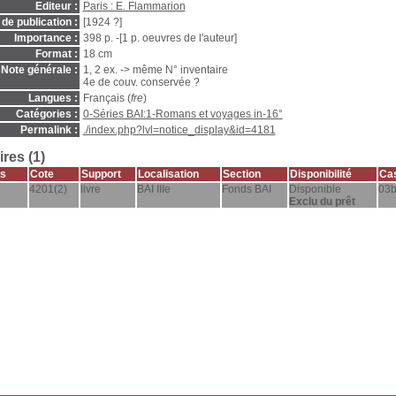
Editeur :
Paris : E. Flammarion
de publication :
[1924 ?]
Importance :
398 p. -[1 p. oeuvres de l'auteur]
Format :
18 cm
Note générale :
1, 2 ex. -> même N° inventaire
4e de couv. conservée ?
Langues :
Français (
fre
)
Catégories :
0-Séries BAI:1-Romans et voyages in-16°
Permalink :
./index.php?lvl=notice_display&id=4181
res (1)
s
Cote
Support
Localisation
Section
Disponibilité
Cas
4201(2)
livre
BAI IIIe
Fonds BAI
Disponible
03
Exclu du prêt