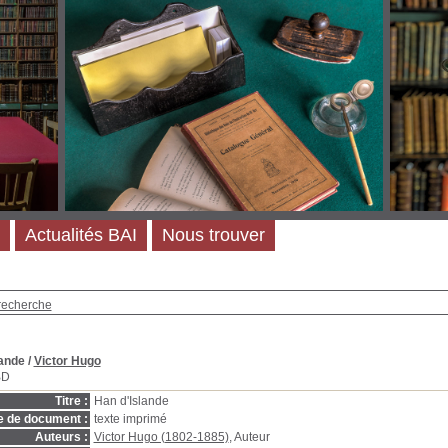
Actualités BAI
Nous trouver
recherche
lande
/
Victor Hugo
BD
Titre :
Han d'Islande
e de document :
texte imprimé
Auteurs :
Victor Hugo (1802-1885)
, Auteur