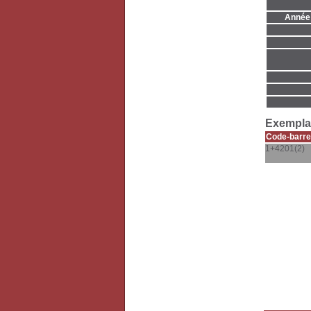
Année 
Exemplai
Code-barre
1+4201(2)