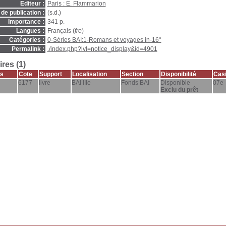
Editeur :
Paris : E. Flammarion
de publication :
(s.d.)
Importance :
341 p.
Langues :
Français (
fre
)
Catégories :
0-Séries BAI:1-Romans et voyages in-16°
Permalink :
./index.php?lvl=notice_display&id=4901
res (1)
s
Cote
Support
Localisation
Section
Disponibilité
Casi
6177
livre
BAI IIIe
Fonds BAI
Disponible
07e
Exclu du prêt