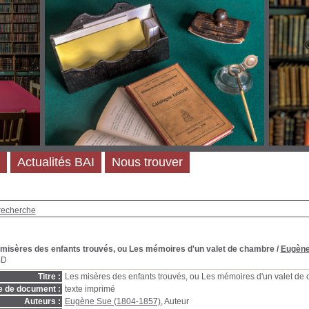
Actualités BAI
Nous trouver
recherche
es misères des enfants trouvés, ou Les mémoires d'un valet de chambre
/
Eugène
BD
Titre :
Les misères des enfants trouvés, ou Les mémoires d'un valet de
e de document :
texte imprimé
Auteurs :
Eugène Sue (1804-1857)
, Auteur