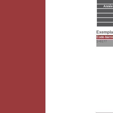
Année 
Exemplai
Code-barre
1+6177