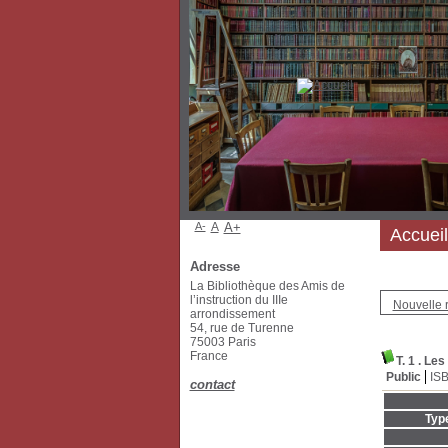
A-
A
A+
Accueil
Adresse
La Bibliothèque des Amis de
l’instruction du IIIe
Nouvelle 
arrondissement
54, rue de Turenne
75003 Paris
France
T. 1 . L
Public
IS
contact
Typ