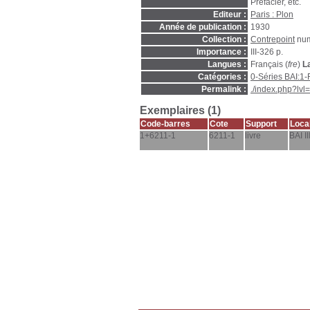
Préfacier, etc.
Editeur :
Paris : Plon
Année de publication :
1930
Collection :
Contrepoint
num
Importance :
III-326 p.
Langues :
Français (
fre
)
L
Catégories :
0-Séries BAI:1
Permalink :
./index.php?lv
Exemplaires (1)
Code-barres
Cote
Support
Local
1+6211-1
6211-1
livre
BAI II