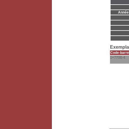
Année 
Exemplai
Code-barre
1+7700-4