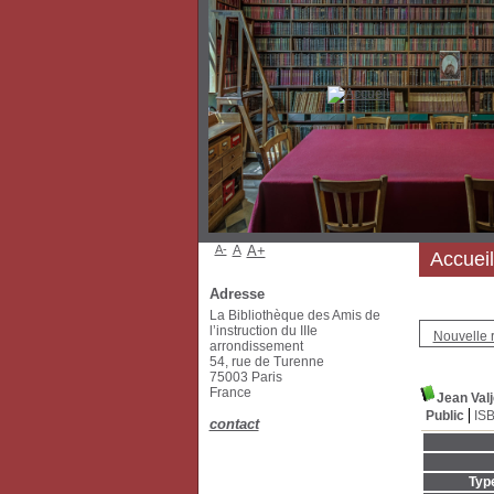
A-
A
A+
Accueil
Adresse
La Bibliothèque des Amis de
l’instruction du IIIe
Nouvelle 
arrondissement
54, rue de Turenne
75003 Paris
France
Jean Valj
Public
IS
contact
Typ