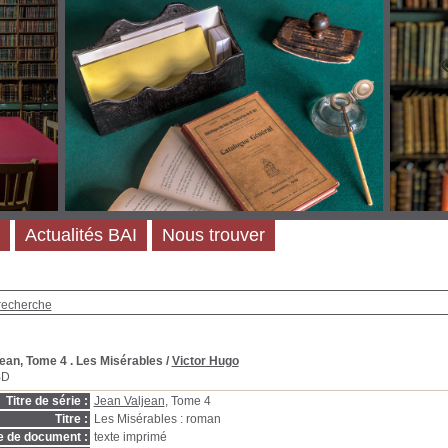
Actualités BAI
Nous trouver
recherche
ean, Tome 4 . Les Misérables
/
Victor Hugo
BD
Titre de série :
Jean Valjean
, Tome 4
Titre :
Les Misérables : roman
e de document :
texte imprimé