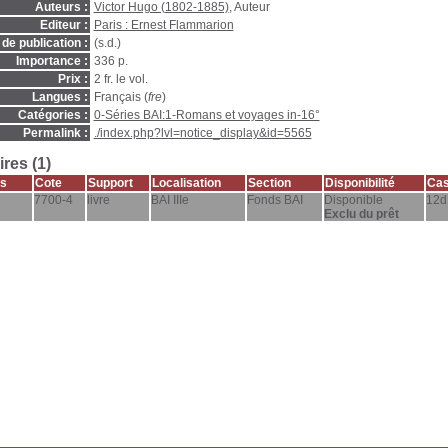
Auteurs :
Victor Hugo (1802-1885)
, Auteur
Editeur :
Paris : Ernest Flammarion
de publication :
(s.d.)
Importance :
336 p.
Prix :
2 fr. le vol.
Langues :
Français (
fre
)
Catégories :
0-Séries BAI:1-Romans et voyages in-16°
Permalink :
./index.php?lvl=notice_display&id=5565
res (1)
s
Cote
Support
Localisation
Section
Disponibilité
Cas
7700-4
livre
BAI IIIe
Fonds BAI
Disponible
12d
Exclu du prêt