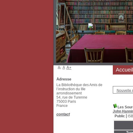
A-
A
A+
Accueil
Adresse
La Bibliothèque des Amis de
l’instruction du IIIe
Nouvelle 
arrondissement
54, rue de Turenne
75003 Paris
France
Les Sourc
John Hanni
contact
Public
IS
Typ