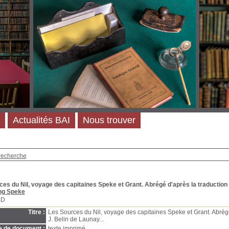
Actualités BAI
Nous trouver
recherche
es du Nil, voyage des capitaines Speke et Grant. Abrégé d'après la traduction d
ng Speke
BD
Titre :
Les Sources du Nil, voyage des capitaines Speke et Grant. Abrégé
J. Belin de Launay...
e de document :
texte imprimé