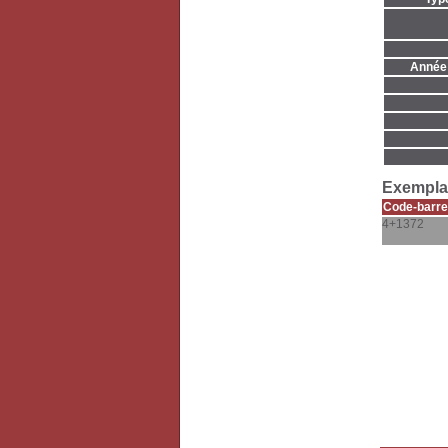
Année 
Exemplai
Code-barre
4+1372