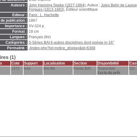
Auteurs :
John Hanning Speke (1827-1864)
, Auteur ;
Jules Belin de Launa
Forgues (1813-1883)
, Éditeur scientifique
Editeur :
Paris : L. Hachette
de publication :
1867
Importance :
XV-324 p.
Format :
18 cm
Langues :
Français (
fre
)
Catégories :
0-Séries BAI:4-autres disciplines dont poésie in-16°
Permalink :
./index.php?lvl=notice_display&id=6368
res (1)
s
Cote
Support
Localisation
Section
Disponibilité
Casi
1372
livre
BAI IIIe
Fonds BAI
Disponible
52c
Exclu du prêt