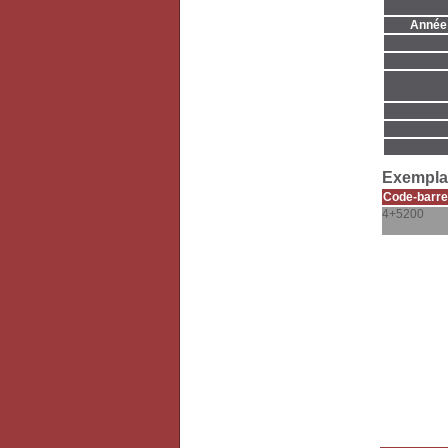
Année 
Exemplai
Code-barre
4+5200