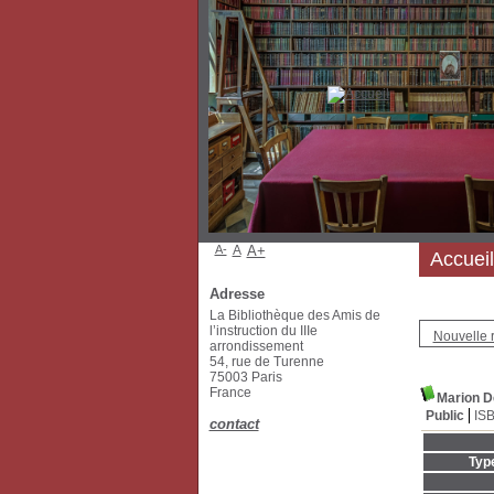
A-
A
A+
Accueil
Adresse
La Bibliothèque des Amis de
l’instruction du IIIe
Nouvelle 
arrondissement
54, rue de Turenne
75003 Paris
France
Marion D
Public
IS
contact
Typ