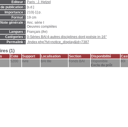
Editeur :
Paris : J. Hetzel
de publication :
[s.d.]
Importance :
210[-1] p.
Format :
19 cm
Note générale :
Anc. série I
Oeuvres complètes
Langues :
Français (
fre
)
Catégories :
0-Séries BAI:4-autres disciplines dont poésie in-16°
Permalink :
./index.php?lvl=notice_display&id=7387
res (1)
s
Cote
Support
Localisation
Section
Disponibilité
Casi
5200
livre
BAI IIIe
Fonds BAI
Disponible
80i
Exclu du prêt