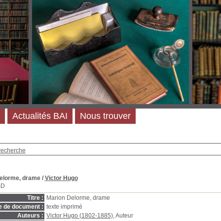
Actualités BAI
Nous trouver
recherche
elorme, drame
/
Victor Hugo
BD
Titre :
Marion Delorme, drame
e de document :
texte imprimé
Auteurs :
Victor Hugo (1802-1885)
, Auteur