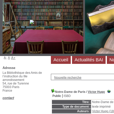
A-
A
A+
Accueil
Actualités BAI
No
Adresse
La Bibliothèque des Amis de
l’instruction du IIIe
Nouvelle recherche
arrondissement
54, rue de Turenne
75003 Paris
France
Notre-Dame de Paris
/
Victor Hugo
Public
ISBD
contact
Titre :
Notre-Dame de 
Type de document :
texte imprimé
Auteurs :
Victor Hugo (1