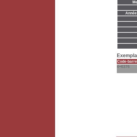
Me
Année 
Exemplai
Code-barre
4+6376