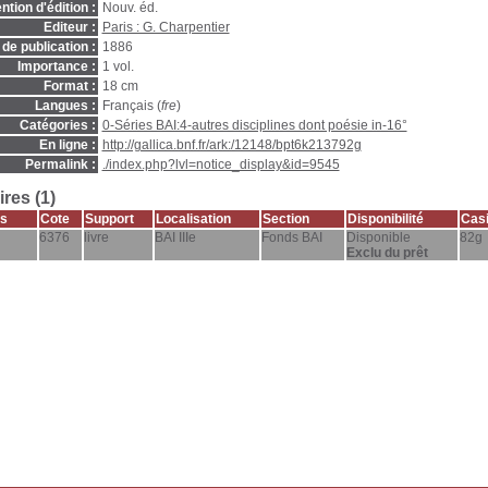
ntion d'édition :
Nouv. éd.
Editeur :
Paris : G. Charpentier
de publication :
1886
Importance :
1 vol.
Format :
18 cm
Langues :
Français (
fre
)
Catégories :
0-Séries BAI:4-autres disciplines dont poésie in-16°
En ligne :
http://gallica.bnf.fr/ark:/12148/bpt6k213792g
Permalink :
./index.php?lvl=notice_display&id=9545
res (1)
s
Cote
Support
Localisation
Section
Disponibilité
Casi
6376
livre
BAI IIIe
Fonds BAI
Disponible
82g
Exclu du prêt