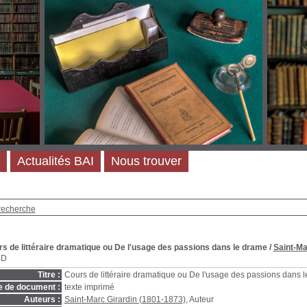
Actualités BAI
Nous trouver
recherche
urs de littéraire dramatique ou De l'usage des passions dans le drame
/
Saint-Ma
BD
Titre :
Cours de littéraire dramatique ou De l'usage des passions dans 
e de document :
texte imprimé
Auteurs :
Saint-Marc Girardin (1801-1873)
, Auteur