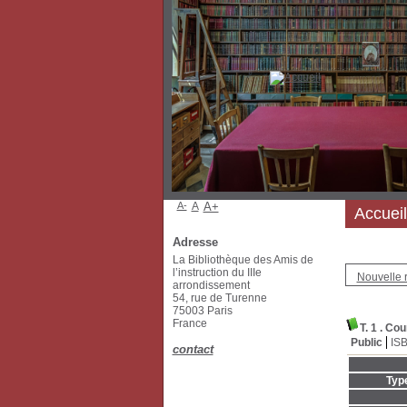
A-
A
A+
Accueil
Adresse
La Bibliothèque des Amis de
l’instruction du IIIe
Nouvelle 
arrondissement
54, rue de Turenne
75003 Paris
France
T. 1 . Co
Public
IS
contact
Typ