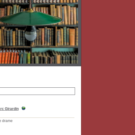
rc Girardin
le drame