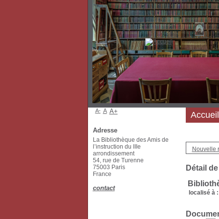
A-
A
A+
Accueil
Adresse
La Bibliothèque des Amis de
l’instruction du IIIe
Nouvelle 
arrondissement
54, rue de Turenne
75003 Paris
Détail de
France
Biblioth
contact
localisé à :
Document