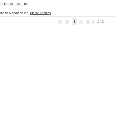
Affiner la recherche
ire de Napoléon Ier
/
Pierre Lanfrey
1
(1 - 1 / 1)