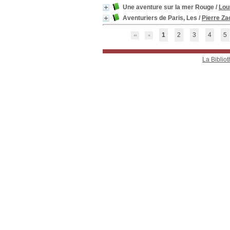
Une aventure sur la mer Rouge
/
Lou
Aventuriers de Paris, Les
/
Pierre Z
1
2
3
4
5
La Bibliot