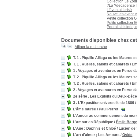
Collection Le Zod
?La ?décadence l
L'éventail brisé
Nouvelles aventu
Petite collection 
Petite collection
Portraits historiq
Documents disponibles chez cet 
Affiner la recherche
T. 1 . Piquillo Alliaga ou les Maures so
T. 1 . Ruelles, salons et cabarets
/
Em
1 . Voyages et aventures en Perse da
T. 2 . Piquillo Alliaga ou les Maures so
T. 2 . Ruelles, salons et cabarets
/
Em
2 . Voyages et aventures en Perse da
2e série . Les Exploits du Deux-Décem
3 . L'Exposition universelle de 1889
/
L'âme murée
/
Paul Perret
L'Amour au commencement du monde.
L'amour en République
/
Émile Berge
L'Ane ; Daphnis et Chloé
/
Lucien de
L'art d'aimer ; Les Amours
/
Ovide