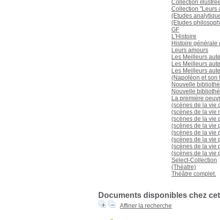
Collection illustr
Collection "Leurs
(Etudes analytiqu
(Etudes philosoph
GF
L'Histoire
Histoire générale 
Leurs amours
Les Meilleurs aut
Les Meilleurs aute
Les Meilleurs aute
(Napoléon et son t
Nouvelle biblioth
Nouvelle bibliot
La première oeuv
(scènes de la vie
(scènes de la vie m
(scènes de la vie 
(scènes de la vie 
(scènes de la vie 
(scènes de la vie 
(scènes de la vie 
(scènes de la vie 
Select-Collection
(Théatre)
Théâtre complet.
Documents disponibles chez cet 
Affiner la recherche