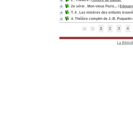
2 . Théâtre
/
Honoré de Balzac
2e série . Mon vieux Paris...
/
Edouar
T. 4 . Les misères des enfants trou
4. Théâtre complet de J.-B. Poquelin
1
2
3
4
La Bibliot