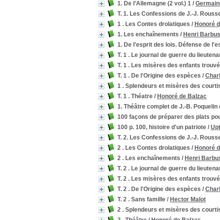
1. De l'Allemagne (2 vol.) 1
/
Germaine
T. 1. Les Confessions de J.-J. Rouss
1 . Les Contes drolatiques
/
Honoré d
1. Les enchaînements
/
Henri Barbu
1. De l'esprit des lois. Défense de l'es
T. 1 . Le journal de guerre du lieuten
T. 1 . Les misères des enfants trou
T. 1 . De l'Origine des espèces
/
Char
1 . Splendeurs et misères des court
T. 1 . Théatre
/
Honoré de Balzac
1. Théâtre complet de J.-B. Poquelin
100 façons de préparer des plats po
100 p. 100, histoire d'un patriote
/
Upt
T. 2. Les Confessions de J.-J. Rouss
2 . Les Contes drolatiques
/
Honoré d
2 . Les enchaînements
/
Henri Barbu
T. 2 . Le journal de guerre du lieuten
T. 2 . Les misères des enfants trou
T. 2 . De l'Origine des espèces
/
Char
T. 2 . Sans famille
/
Hector Malot
2 . Splendeurs et misères des court