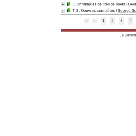
3. Chroniques de l’œil de boeuf
/
Geor
T. 3 . Oeuvres complètes
/
George Go
1
2
3
4
La Bibliot