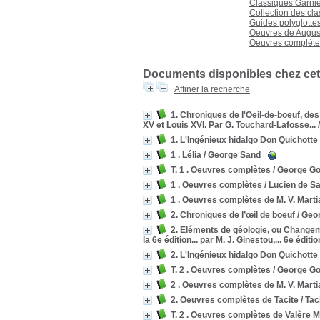
Classiques Garni
Collection des cla
Guides polyglotte
Oeuvres de August
Oeuvres complète
Documents disponibles chez cet 
Affiner la recherche
1. Chroniques de l'Oeil-de-boeuf, de
XV et Louis XVI. Par G. Touchard-Lafosse...
1. L'Ingénieux hidalgo Don Quichotte
1 . Lélia
/
George Sand
T. 1 . Oeuvres complètes
/
George Go
1 . Oeuvres complètes
/
Lucien de S
1 . Oeuvres complètes de M. V. Marti
2. Chroniques de l’œil de boeuf
/
Geor
2. Eléments de géologie, ou Changement
la 6e édition... par M. J. Ginestou,... 6e édition
2. L'Ingénieux hidalgo Don Quichotte
T. 2 . Oeuvres complètes
/
George Go
2 . Oeuvres complètes de M. V. Marti
2. Oeuvres complètes de Tacite
/
Tac
T. 2 . Oeuvres complètes de Valère 