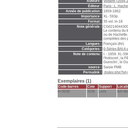
Auteurs :
Voltaire (1694-
Editeur :
Paris : L. Hache
Année de publication :
1859-1862
Importance :
XL- 593p.
Format :
35 vol. in-18
Note générale :
CG021404430001
Le contenu du t
ou de Hachette.
complètes des p
Langues :
Français (
fre
)
Catégories :
0-Séries BAI:4-
Note de contenu :
I. - 1859. XL-59
l'Indiscret ; la
Guesclin ; le Du
source :
Saisie PMB
Permalink :
./index.php?lv
Exemplaires (1)
Code-barres
Cote
Support
Locali
4+3038
3038
Livre
BAI IIIe