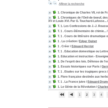
Affiner la recherche
1. Chronique de Charles VII, roi de F
1. Chroniques de l'Oeil-de-boeuf, de
XV et Louis XVI. Par G. Touchard-Lafosse...
T. 1. Les Confessions de J.-J. Rouss
T. 1 . Cours élémentaire de chimie...
T. 1 . Cours de littéraire dramatiqu
1 . La création
/
Edgar Quinet
1 . Créer
/
Edouard Herriot
T. 1 . Education domestique ou Lettre
1. Education et instruction - Enseig
1. De l'esprit des lois. Défense de l'es
1. Essais historiques sur Paris
/
Germ
T. 1 . Etudes sur les tragiques grecs
1. Flore française destinée aux herbori
T. 1 . La France juive
/
Edouard Drum
1. Le Génie de la Révolution
/
Charle
1
2
3
4